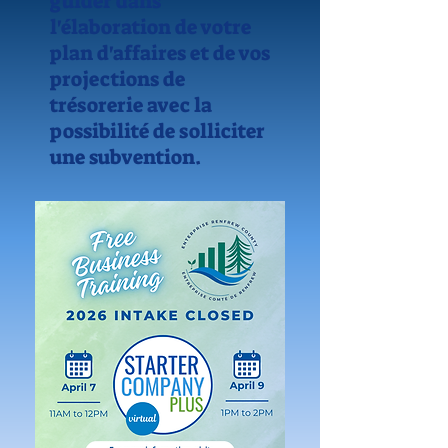
guider dans
l'élaboration de votre
plan d'affaires et de vos
projections de
trésorerie avec la
possibilité de solliciter
une subvention.