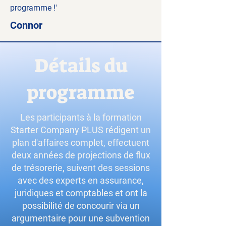
programme !'
Connor
Détails du
programme
Les participants à la formation
Starter Company PLUS rédigent un
plan d'affaires complet, effectuent
deux années de projections de flux
de trésorerie, suivent des sessions
avec des experts en assurance,
juridiques et comptables et ont la
possibilité de concourir via un
argumentaire pour une subvention