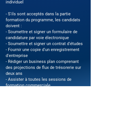
individuel
- S'ils sont acceptés dans la partie
formation du programme, les candidats
doivent :
- Soumettre et signer un formulaire de
candidature par voie électronique
- Soumettre et signer un contrat d'études
- Fournir une copie d'un enregistrement
d'entreprise
- Rédiger un business plan comprenant
des projections de flux de trésorerie sur
deux ans
- Assister à toutes les sessions de
formation commerciale
- Suivre un plan d'apprentissage personnel
- Assister à toutes les sessions et remplir
toutes les conditions pour gagner une
opportunité de pitch
- Les candidats en lice pour la subvention
doivent fournir une preuve de contribution