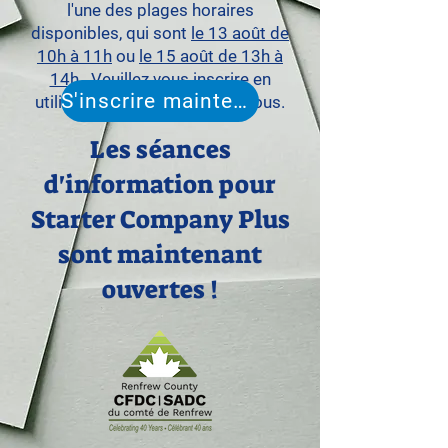
l'une des plages horaires
disponibles, qui sont
le 13 août de
10h à 11h
ou
le 15 août de 13h à
14h
. Veuillez vous inscrire en
S'inscrire maintenant
utilisant le formulaire ci-dessous.
Les séances
d'information pour
Starter Company Plus
sont maintenant
ouvertes !